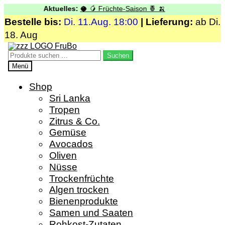
Aktuelles:
🥥 🥭 Früchte-Saison 🍍 🍌
Bestelle bis:
Di. 11.Aug. 18:00
| Lieferung:
ab Di.
18. Aug
Zur
Zum
Navigation
Inhalt
Suchen
Suchen
springen
springen
nach:
Menü
Shop
Sri Lanka
Tropen
Zitrus & Co.
Gemüse
Avocados
Oliven
Nüsse
Trockenfrüchte
Algen trocken
Bienenprodukte
Samen und Saaten
Rohkost-Zutaten